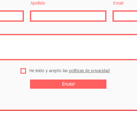
Apellido
Email
He leído y acepto las
políticas de privacidad
Enviar
roductos
Contacto
Querétaro
Pol
ing
Karakuri
Pr
442 312 0920