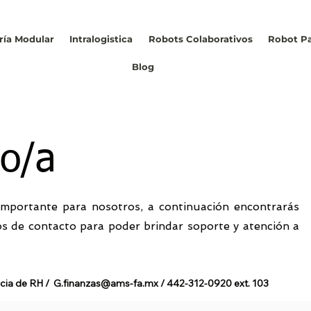
ría Modular
Intralogistica
Robots Colaborativos
Robot Pa
Blog
do/a
importante para nosotros, a continuación encontrarás
s de contacto para poder brindar soporte y atención a
cia de RH /
G.finanzas@ams-fa.mx
/ 442-312-092
0 ext. 103