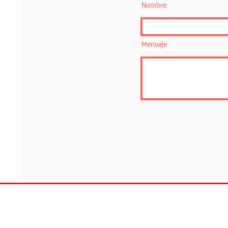
Nombre
Mensaje
Nosotros
Soluciones y p
Nosotros
Flow Racks
Power Handl