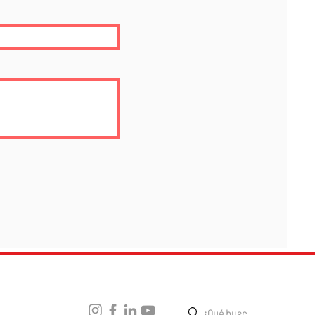
Legal
Social
Más
ítica de
ivacidad