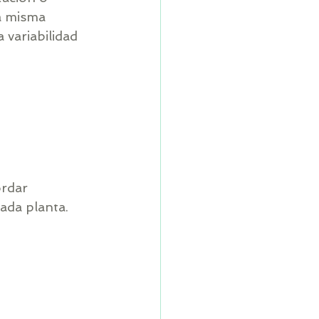
a misma 
a variabilidad 
rdar 
cada planta.