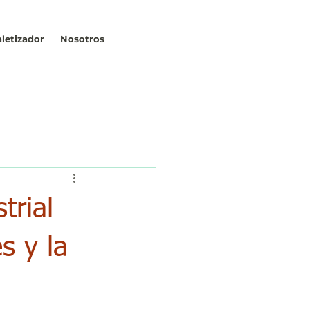
Contacto
letizador
Nosotros
trial
s y la