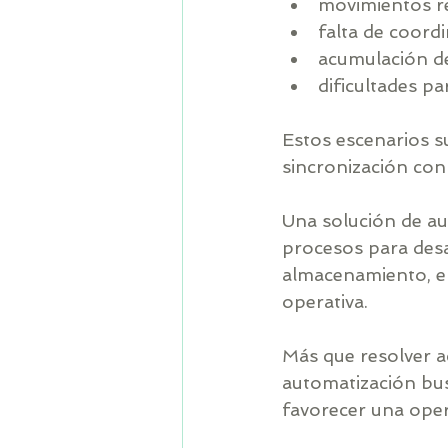
movimientos rep
falta de coord
acumulación de
dificultades p
Estos escenarios s
sincronización con
Una solución de au
procesos para desar
almacenamiento, el
operativa.
Más que resolver ac
automatización bus
favorecer una ope