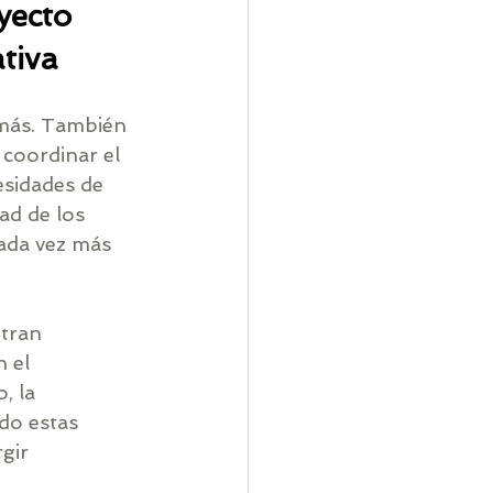
yecto 
tiva
más. También 
coordinar el 
sidades de 
d de los 
cada vez más 
tran 
 el 
, la 
do estas 
gir 