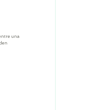
entre una 
eden 