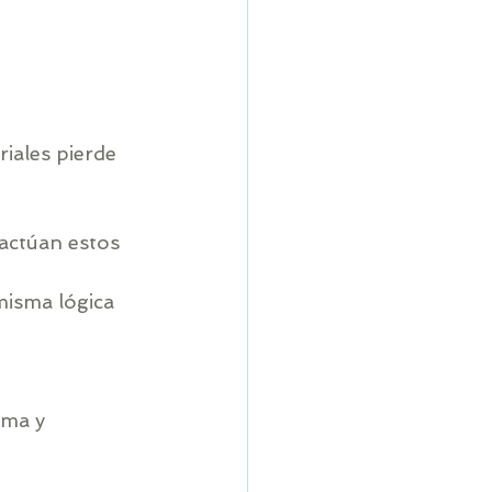
iales pierde 
actúan estos 
isma lógica 
 
ema y 