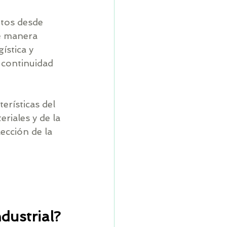
etos desde 
e manera 
ística y 
 continuidad 
erísticas del 
riales y de la 
ección de la 
dustrial?