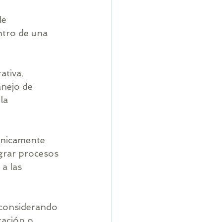
e 
ntro de una 
tiva, 
nejo de 
la 
únicamente 
grar procesos 
a las 
 considerando 
ación o 