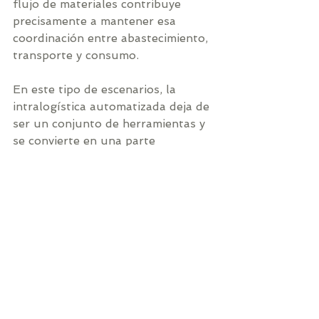
flujo de materiales contribuye 
precisamente a mantener esa 
coordinación entre abastecimiento, 
transporte y consumo.
En este tipo de escenarios, la 
intralogística automatizada deja de 
ser un conjunto de herramientas y 
se convierte en una parte 
fundamental de la estrategia 
operativa.
Iniciar desarrollo de solución 
intralogística
Implementación con 
enfoque operativo
Una solución de automatización 
intralogística debe desarrollarse a 