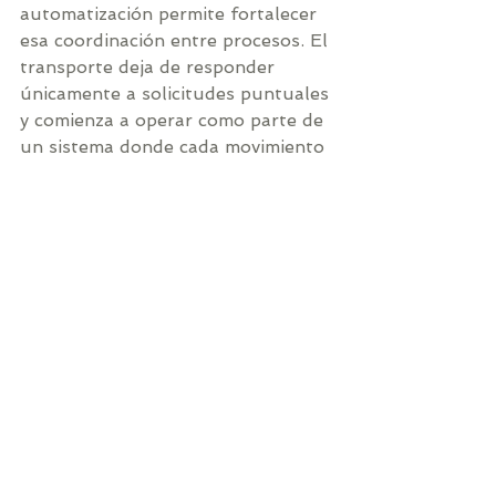
automatización permite fortalecer 
esa coordinación entre procesos. El 
transporte deja de responder 
únicamente a solicitudes puntuales 
y comienza a operar como parte de 
un sistema donde cada movimiento 
está alineado con las necesidades 
del proceso productivo.
Dependiendo de la aplicación, un 
vehículo guiado automáticamente 
también puede integrarse con 
otras tecnologías relacionadas con 
manejo de materiales, 
automatización industrial e 
intralogística, favoreciendo un 
flujo más organizado entre las 
distintas áreas de la planta.